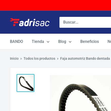
Ir
directamente
al
contenido
BANDO
Tienda
Blog
Beneficios
N
Inicio
Todos los productos
Faja automotriz Bando dentad