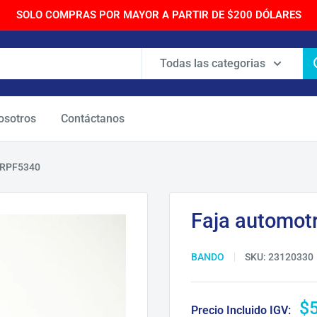
SOLO COMPRAS POR MAYOR A PARTIR DE $200 DÓLARES
Todas las categorias
osotros
Contáctanos
a RPF5340
Faja automot
BANDO
SKU:
23120330
Pr
$
Precio Incluido IGV: