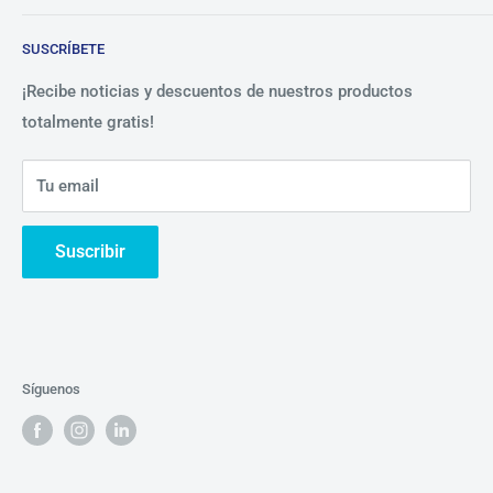
Blog
Lista de precios
SUSCRÍBETE
Beneficios
Política de Privacidad
Nosotros
¡Recibe noticias y descuentos de nuestros productos
totalmente gratis!
Contáctanos
Tu email
Suscribir
Síguenos