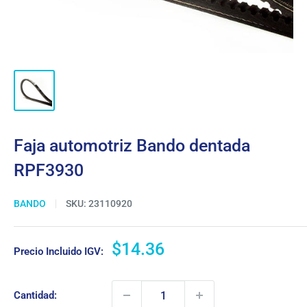
Faja automotriz Bando dentada
RPF3930
BANDO
SKU:
23110920
Precio
$14.36
Precio Incluido IGV:
de
venta
Cantidad: