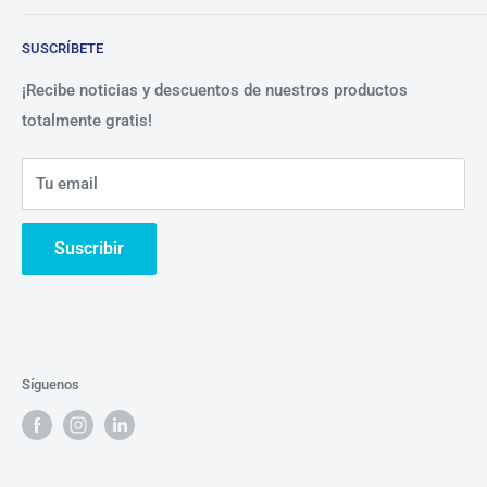
Blog
Lista de precios
SUSCRÍBETE
Beneficios
Política de Privacidad
Nosotros
¡Recibe noticias y descuentos de nuestros productos
totalmente gratis!
Contáctanos
Tu email
Suscribir
Síguenos