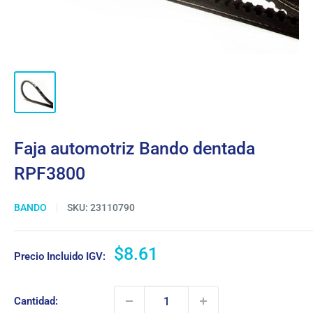
Faja automotriz Bando dentada
RPF3800
BANDO
SKU:
23110790
Precio
$8.61
Precio Incluido IGV:
de
venta
Cantidad: