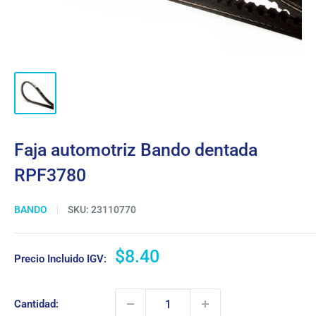
Faja automotriz Bando dentada
RPF3780
BANDO
SKU:
23110770
Precio
$8.40
Precio Incluido IGV:
de
venta
Cantidad: