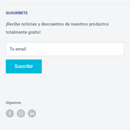
Blog
Lista de precios
SUSCRÍBETE
Beneficios
Política de Privacidad
Nosotros
¡Recibe noticias y descuentos de nuestros productos
totalmente gratis!
Contáctanos
Tu email
Suscribir
Síguenos