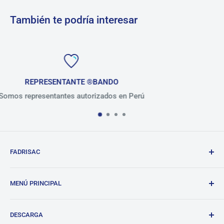
También te podría interesar
O
+ de 30 AÑOS
s en Perú
Presentes en el mercado per
FADRISAC
Repuestos de calidad, excelente atención.
MENÚ PRINCIPAL
BANDO
DESCARGA
Tienda