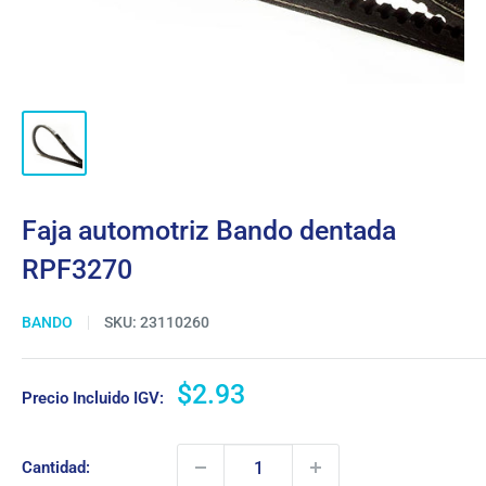
Faja automotriz Bando dentada
RPF3270
BANDO
SKU:
23110260
Precio
$2.93
Precio Incluido IGV:
de
venta
Cantidad: