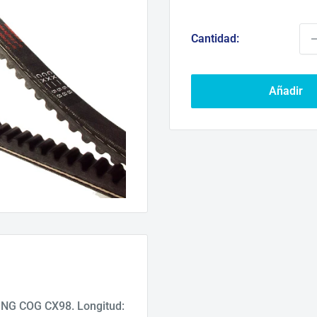
d
ve
Cantidad:
Añadir
ING COG CX98. Longitud: