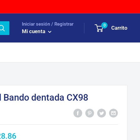
Iniciar sesión / Registrar
0
Carrito
Mi cuenta
al Bando dentada CX98
ecio
28.86