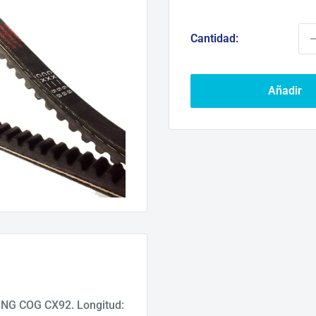
d
ve
Cantidad:
Añadir
ING COG CX92. Longitud: