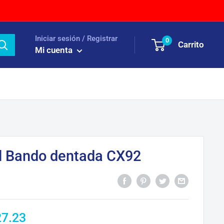
Iniciar sesión / Registrar
0
Carrito
Mi cuenta
al Bando dentada CX92
ecio
27.23