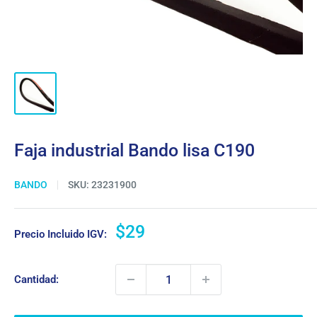
Faja industrial Bando lisa C190
BANDO
SKU:
23231900
Precio
$29
Precio Incluido IGV:
de
venta
Cantidad: