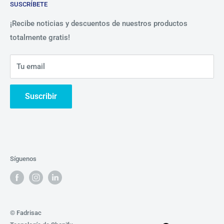
SUSCRÍBETE
Beneficios
Política de Privacidad
Nosotros
¡Recibe noticias y descuentos de nuestros productos
totalmente gratis!
Contáctanos
Tu email
Suscribir
Síguenos
© Fadrisac