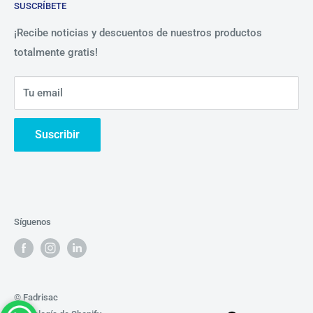
SUSCRÍBETE
Beneficios
Política de Privacidad
Nosotros
¡Recibe noticias y descuentos de nuestros productos
totalmente gratis!
Contáctanos
Tu email
Suscribir
Síguenos
© Fadrisac