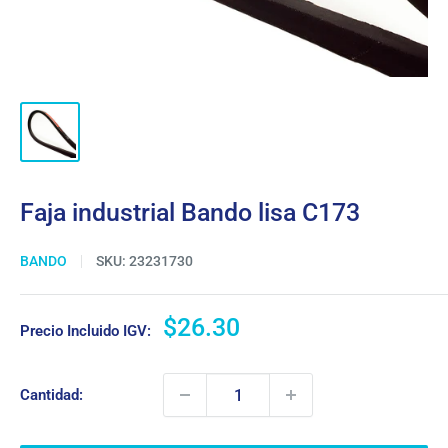
Faja industrial Bando lisa C173
BANDO
SKU:
23231730
Precio
$26.30
Precio Incluido IGV:
de
venta
Cantidad: