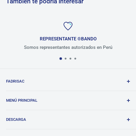
También te podría interesar
ESENTANTE ®BANDO
entantes autorizados en Perú
Present
FADRISAC
Repuestos de calidad, excelente atención.
MENÚ PRINCIPAL
BANDO
DESCARGA
Tienda
Blog
Lista de precios