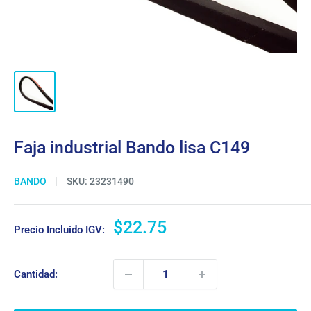
Faja industrial Bando lisa C149
BANDO
SKU:
23231490
Precio
$22.75
Precio Incluido IGV:
de
venta
Cantidad: