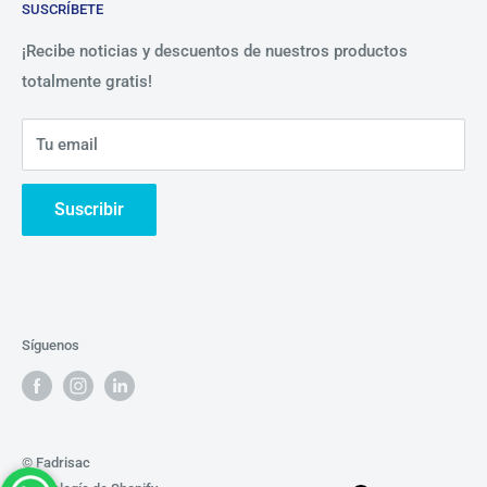
SUSCRÍBETE
Beneficios
Política de Privacidad
Nosotros
¡Recibe noticias y descuentos de nuestros productos
totalmente gratis!
Contáctanos
Tu email
Suscribir
Síguenos
© Fadrisac