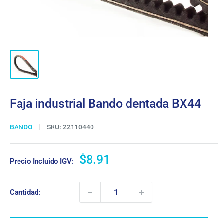
Faja industrial Bando dentada BX44
BANDO
SKU:
22110440
Precio
$8.91
Precio Incluido IGV:
de
venta
Cantidad: