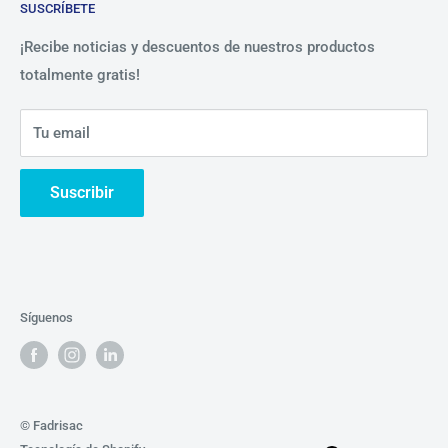
SUSCRÍBETE
Beneficios
Política de Privacidad
Nosotros
¡Recibe noticias y descuentos de nuestros productos
totalmente gratis!
Contáctanos
Tu email
Suscribir
Síguenos
© Fadrisac