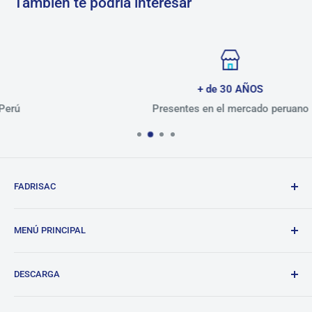
También te podría interesar
+ de 30 AÑOS
Presentes en el mercado peruano
FADRISAC
Repuestos de calidad, excelente atención.
MENÚ PRINCIPAL
BANDO
DESCARGA
Tienda
Blog
Lista de precios