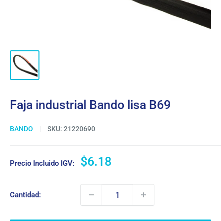
Faja industrial Bando lisa B69
BANDO
SKU:
21220690
Precio
$6.18
Precio Incluido IGV:
de
venta
Cantidad: