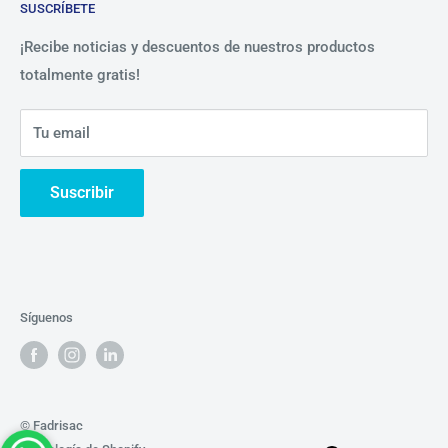
SUSCRÍBETE
Beneficios
Política de Privacidad
Nosotros
¡Recibe noticias y descuentos de nuestros productos
totalmente gratis!
Contáctanos
Tu email
Suscribir
Síguenos
© Fadrisac