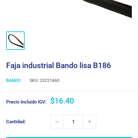
Faja industrial Bando lisa B186
BANDO
SKU:
23221860
Precio
$16.40
Precio Incluido IGV:
de
venta
Cantidad: