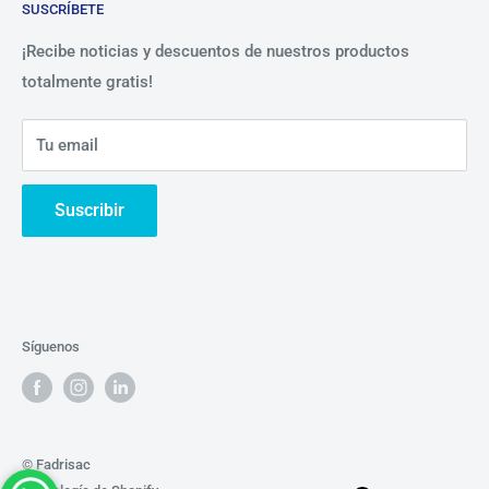
SUSCRÍBETE
Beneficios
Política de Privacidad
Nosotros
¡Recibe noticias y descuentos de nuestros productos
totalmente gratis!
Contáctanos
Tu email
Suscribir
Síguenos
© Fadrisac