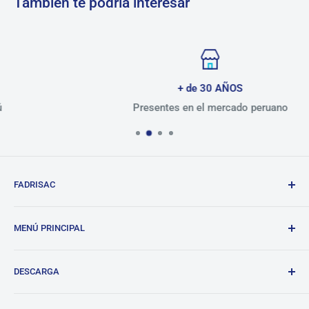
También te podría interesar
+ de 30 AÑOS
Presentes en el mercado peruano
FADRISAC
Repuestos de calidad, excelente atención.
MENÚ PRINCIPAL
BANDO
DESCARGA
Tienda
Blog
Lista de precios