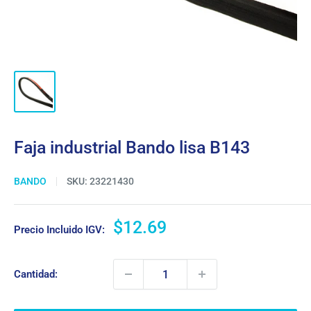
Faja industrial Bando lisa B143
BANDO
SKU:
23221430
Precio
$12.69
Precio Incluido IGV:
de
venta
Cantidad: