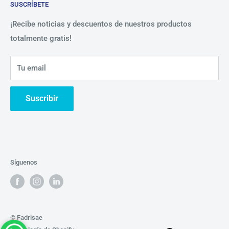
SUSCRÍBETE
Beneficios
Política de Privacidad
Nosotros
¡Recibe noticias y descuentos de nuestros productos
totalmente gratis!
Contáctanos
Tu email
Suscribir
Síguenos
© Fadrisac