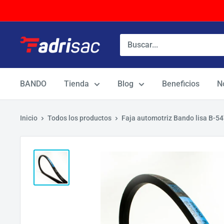
Ir
directamente
al
contenido
BANDO
Tienda
Blog
Beneficios
N
Inicio
Todos los productos
Faja automotriz Bando lisa B-5