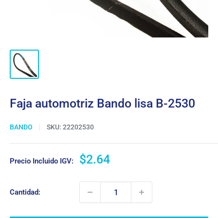
Faja automotriz Bando lisa B-2530
BANDO
SKU:
22202530
Precio
$2.64
Precio Incluido IGV:
de
venta
Cantidad: