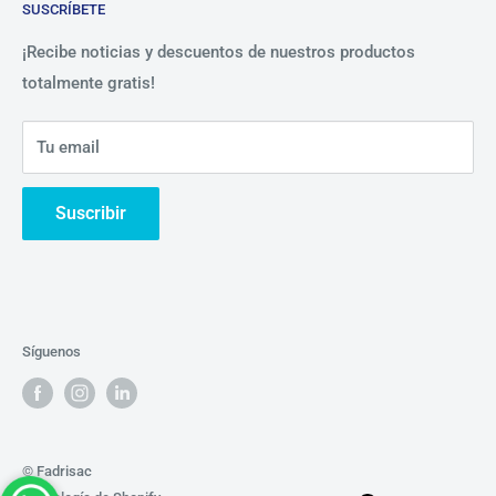
SUSCRÍBETE
Beneficios
Política de Privacidad
Nosotros
¡Recibe noticias y descuentos de nuestros productos
totalmente gratis!
Contáctanos
Tu email
Suscribir
Síguenos
© Fadrisac