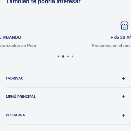
También te podría interesar
+ de 30 AÑOS
Presentes en el mercado peruano
FADRISAC
Repuestos de calidad, excelente atención.
MENÚ PRINCIPAL
BANDO
DESCARGA
Tienda
Blog
Lista de precios