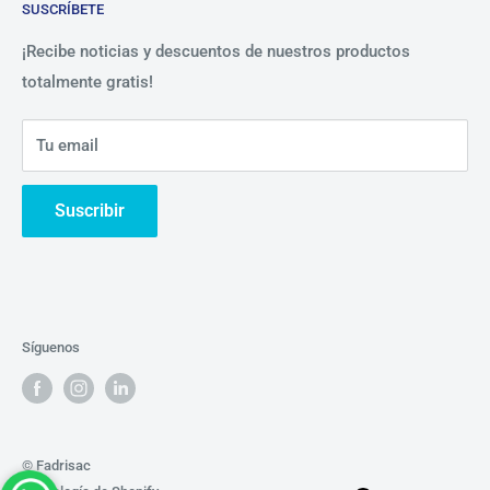
SUSCRÍBETE
Beneficios
Política de Privacidad
Nosotros
¡Recibe noticias y descuentos de nuestros productos
totalmente gratis!
Contáctanos
Tu email
Suscribir
Síguenos
© Fadrisac