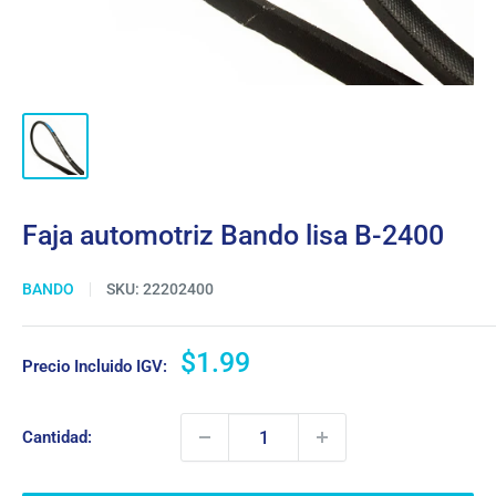
Faja automotriz Bando lisa B-2400
BANDO
SKU:
22202400
Precio
$1.99
Precio Incluido IGV:
de
venta
Cantidad: