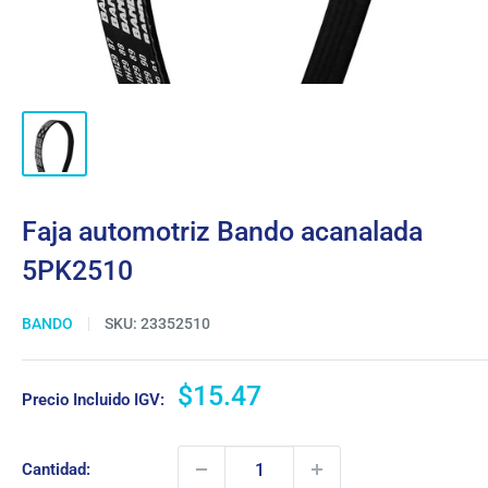
Faja automotriz Bando acanalada
5PK2510
BANDO
SKU:
23352510
Precio
$15.47
Precio Incluido IGV:
de
venta
Cantidad: