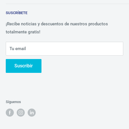
Blog
Lista de precios
SUSCRÍBETE
Beneficios
Política de Privacidad
Nosotros
¡Recibe noticias y descuentos de nuestros productos
totalmente gratis!
Contáctanos
Tu email
Suscribir
Síguenos