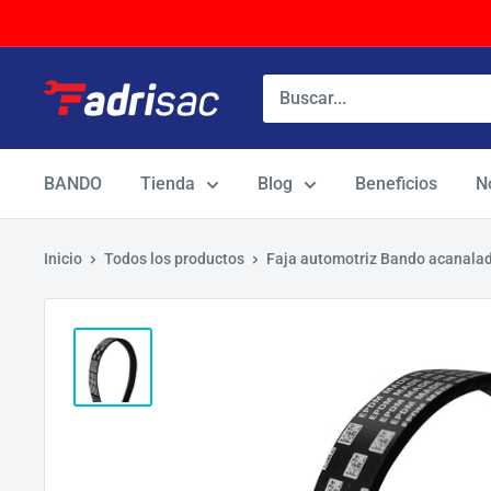
Ir
directamente
al
contenido
BANDO
Tienda
Blog
Beneficios
N
Inicio
Todos los productos
Faja automotriz Bando acanal