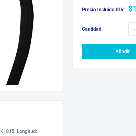
Pr
$
Precio Incluido IGV:
d
ve
Cantidad:
Añadir
K1815. Longitud: