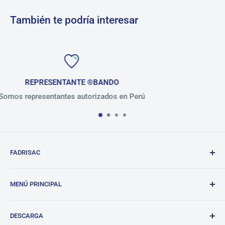
También te podría interesar
O
+ de 30 AÑOS
s en Perú
Presentes en el mercado per
FADRISAC
Repuestos de calidad, excelente atención.
MENÚ PRINCIPAL
BANDO
DESCARGA
Tienda