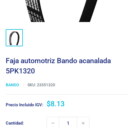
Faja automotriz Bando acanalada
5PK1320
BANDO
SKU:
23351320
Precio
$8.13
Precio Incluido IGV:
de
venta
Cantidad: