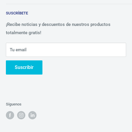
Blog
Lista de precios
SUSCRÍBETE
Beneficios
Política de Privacidad
Nosotros
¡Recibe noticias y descuentos de nuestros productos
totalmente gratis!
Contáctanos
Tu email
Suscribir
Síguenos