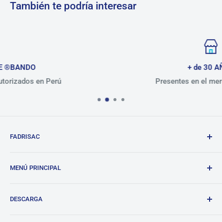
También te podría interesar
+ de 30 AÑOS
Presentes en el mercado peruano
FADRISAC
Repuestos de calidad, excelente atención.
MENÚ PRINCIPAL
BANDO
DESCARGA
Tienda
Blog
Lista de precios