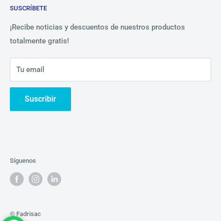
SUSCRÍBETE
Beneficios
Política de Privacidad
Nosotros
¡Recibe noticias y descuentos de nuestros productos
totalmente gratis!
Contáctanos
Tu email
Suscribir
Síguenos
© Fadrisac