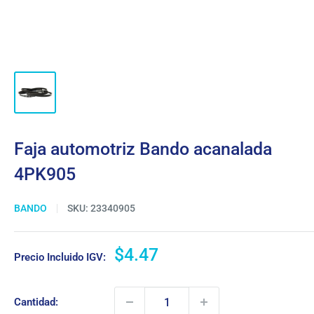
Faja automotriz Bando acanalada
4PK905
BANDO
SKU:
23340905
Precio
$4.47
Precio Incluido IGV:
de
venta
Cantidad: