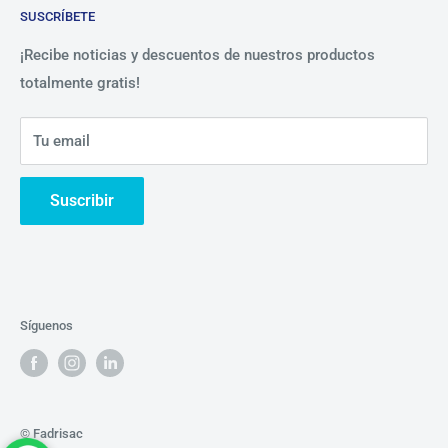
SUSCRÍBETE
Beneficios
Política de Privacidad
Nosotros
¡Recibe noticias y descuentos de nuestros productos
totalmente gratis!
Contáctanos
Tu email
Suscribir
Síguenos
© Fadrisac