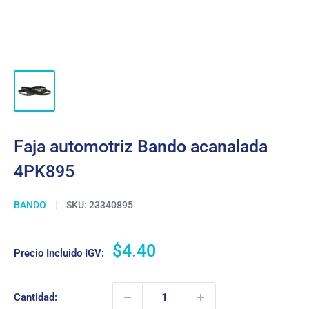
Faja automotriz Bando acanalada
4PK895
BANDO
SKU:
23340895
Precio
$4.40
Precio Incluido IGV:
de
venta
Cantidad: