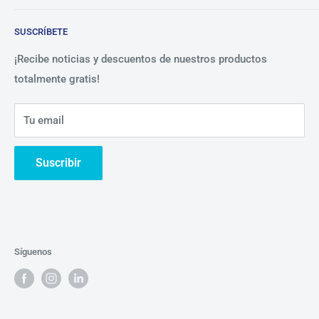
Blog
Lista de precios
SUSCRÍBETE
Beneficios
Política de Privacidad
Nosotros
¡Recibe noticias y descuentos de nuestros productos
totalmente gratis!
Contáctanos
Tu email
Suscribir
Síguenos