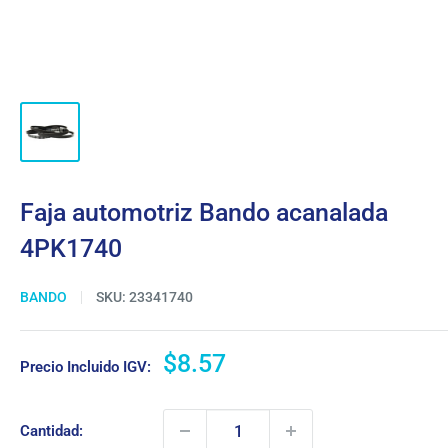
Faja automotriz Bando acanalada
4PK1740
BANDO
SKU:
23341740
Precio
$8.57
Precio Incluido IGV:
de
venta
Cantidad: