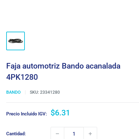
Faja automotriz Bando acanalada
4PK1280
BANDO
SKU:
23341280
Precio
$6.31
Precio Incluido IGV:
de
venta
Cantidad: