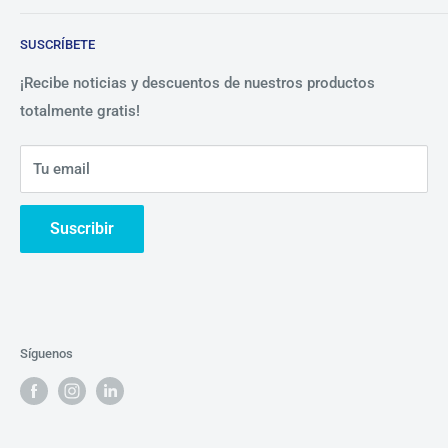
Blog
Lista de precios
SUSCRÍBETE
Beneficios
Política de Privacidad
Nosotros
¡Recibe noticias y descuentos de nuestros productos
totalmente gratis!
Contáctanos
Tu email
Suscribir
Síguenos