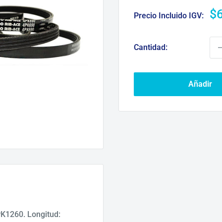
Pr
$
Precio Incluido IGV:
d
ve
Cantidad:
Añadir
K1260. Longitud: