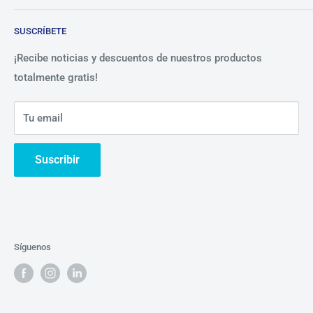
Blog
Lista de precios
SUSCRÍBETE
Beneficios
Política de Privacidad
Nosotros
¡Recibe noticias y descuentos de nuestros productos
totalmente gratis!
Contáctanos
Tu email
Suscribir
Síguenos