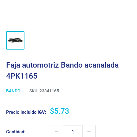
Faja automotriz Bando acanalada
4PK1165
BANDO
SKU:
23341165
Precio
$5.73
Precio Incluido IGV:
de
venta
Cantidad: