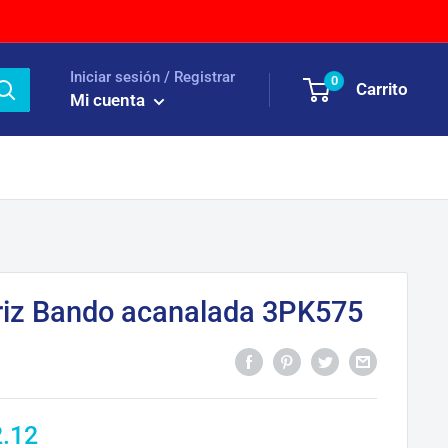
Iniciar sesión / Registrar
0
Carrito
Mi cuenta
riz Bando acanalada 3PK575
ecio
2.12