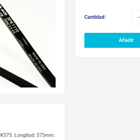
d
ve
Cantidad:
Añadir
PK575. Longitud: 575mm.