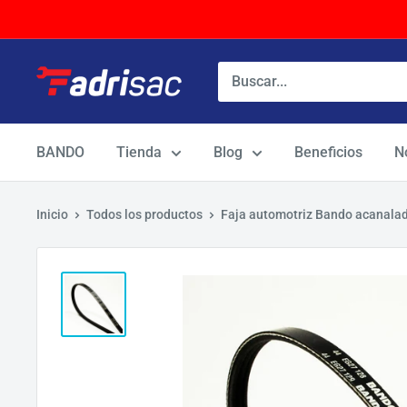
Ir
directamente
al
contenido
BANDO
Tienda
Blog
Beneficios
N
Inicio
Todos los productos
Faja automotriz Bando acanala