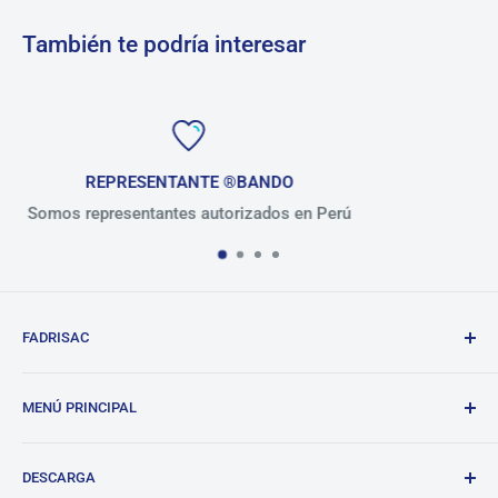
También te podría interesar
NDO
+ de 30 AÑOS
dos en Perú
Presentes en el mercado 
FADRISAC
Repuestos de calidad, excelente atención.
MENÚ PRINCIPAL
BANDO
DESCARGA
Tienda