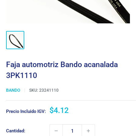
Faja automotriz Bando acanalada
3PK1110
BANDO
SKU:
23241110
Precio
$4.12
Precio Incluido IGV:
de
venta
Cantidad: