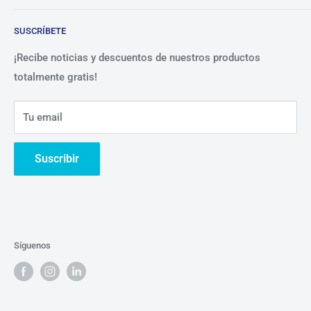
Blog
Lista de precios
SUSCRÍBETE
Beneficios
Política de Privacidad
Nosotros
¡Recibe noticias y descuentos de nuestros productos
totalmente gratis!
Contáctanos
Tu email
Suscribir
Síguenos