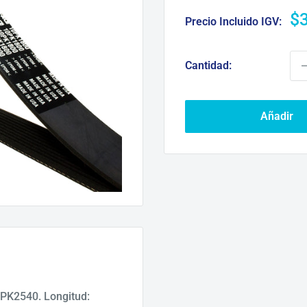
Pr
$
Precio Incluido IGV:
d
ve
Cantidad:
Añadir
PK2540. Longitud: