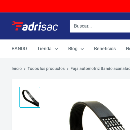
Ir
directamente
al
contenido
BANDO
Tienda
Blog
Beneficios
N
Inicio
Todos los productos
Faja automotriz Bando acanal